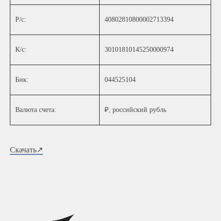
Р/с:
40802810800002713394
К/с:
30101810145250000974
Бик:
044525104
Валюта счета:
₽, российский рубль
Скачать↗