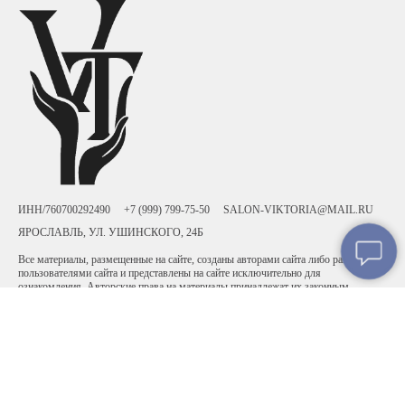
ИНН/760700292490
+7 (999) 799-75-50
SALON-VIKTORIA@MAIL.RU
ЯРОСЛАВЛЬ, УЛ. УШИНСКОГО, 24Б
Все материалы, размещенные на сайте, созданы авторами сайта либо размещены
пользователями сайта и представлены на сайте исключительно для
ознакомления. Авторские права на материалы принадлежат их законным
авторам. Частичное или полное копирование материалов сайта без письменного
разрешения администрации сайта запрещено! Мнение администрации может не
совпадать с точкой зрения авторов.